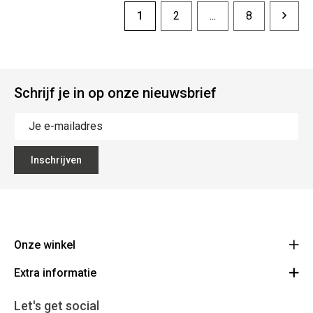
1
2
...
8
Schrijf je in op onze nieuwsbrief
Inschrijven
Onze winkel
Extra informatie
Lippenslaan 12
8300 Knokke-Heist
Algemene Voorwaarden
Let's get social
Route