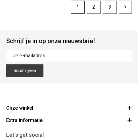
1
2
3
Schrijf je in op onze nieuwsbrief
Inschrijven
Onze winkel
Extra informatie
Lippenslaan 12
8300 Knokke-Heist
Algemene Voorwaarden
Let's get social
Route