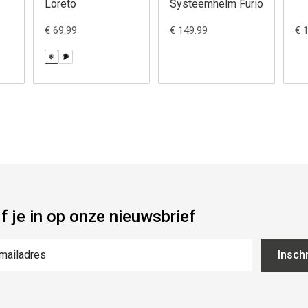
Loreto
Systeemhelm Furio
€ 69.99
€ 149.99
€ 
jf je in op onze nieuwsbrief
Inschr