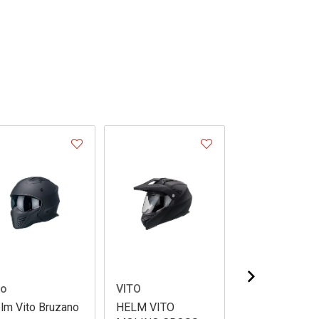
to
VITO
VITO
lm Vito Bruzano
HELM VITO
HELM VITO J