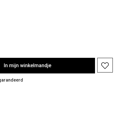
In
mijn
winkelmandje
egarandeerd