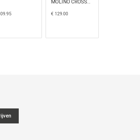
MOLINO CROSS
LORETO MAT 
MET VIZIER L
L
109.95
€ 129.00
€ 69.99
ijven