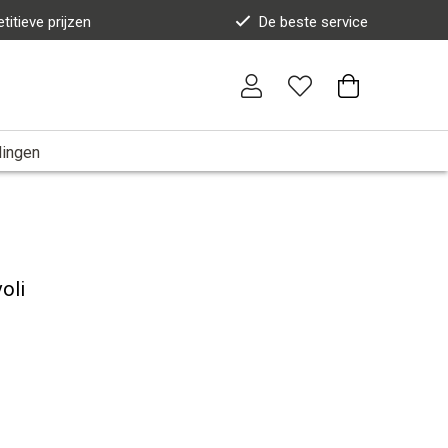
titieve prijzen
De beste service
dingen
oli