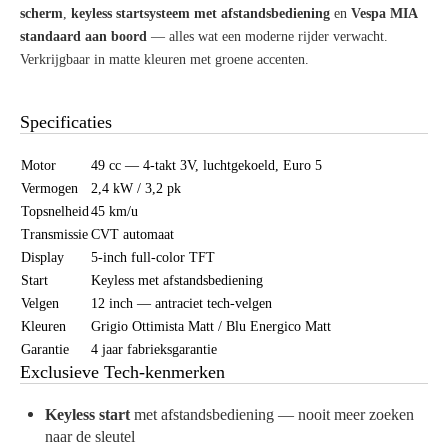
scherm
,
keyless startsysteem met afstandsbediening
en
Vespa MIA
standaard aan boord
— alles wat een moderne rijder verwacht.
Verkrijgbaar in matte kleuren met groene accenten.
Specificaties
Motor
49 cc — 4-takt 3V, luchtgekoeld, Euro 5
Vermogen
2,4 kW / 3,2 pk
Topsnelheid
45 km/u
Transmissie
CVT automaat
Display
5-inch full-color TFT
Start
Keyless met afstandsbediening
Velgen
12 inch — antraciet tech-velgen
Kleuren
Grigio Ottimista Matt / Blu Energico Matt
Garantie
4 jaar fabrieksgarantie
Exclusieve Tech-kenmerken
Keyless start
met afstandsbediening — nooit meer zoeken
naar de sleutel