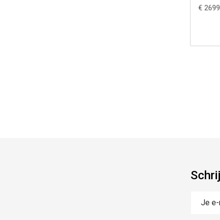
€ 2699
Schri