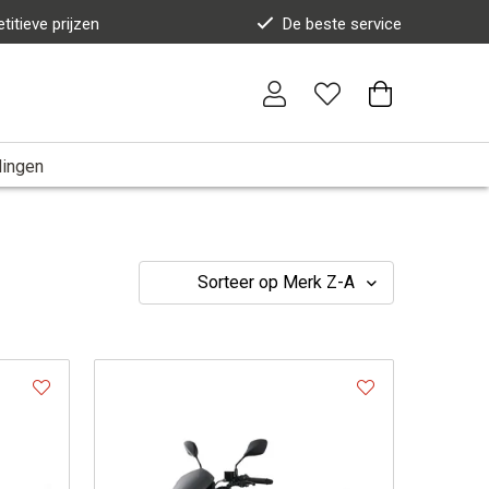
titieve prijzen
De beste service
dingen