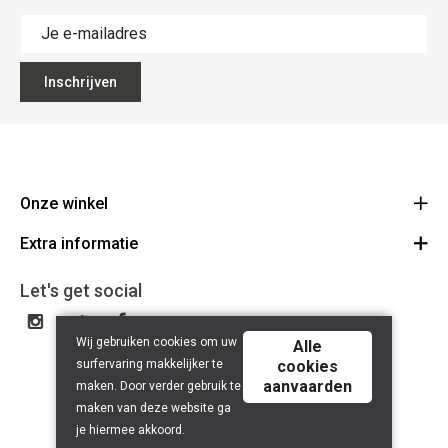
Inschrijven
Onze winkel
Extra informatie
Lippenslaan 12
8300 Knokke-Heist
Algemene Voorwaarden
Let's get social
Route
Tel: +32 50 62 83 43
Privacy Policy
BE 0464.125.105
Wij gebruiken cookies om uw
Alle
surfervaring makkelijker te
cookies
aanvaarden
maken. Door verder gebruik te
maken van deze website ga
je hiermee akkoord.