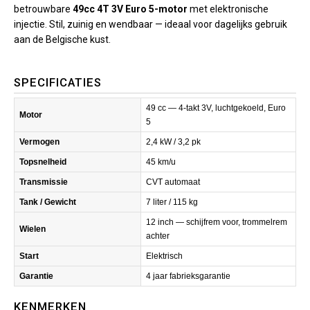
betrouwbare
49cc 4T 3V Euro 5-motor
met elektronische
injectie. Stil, zuinig en wendbaar — ideaal voor dagelijks gebruik
aan de Belgische kust.
SPECIFICATIES
49 cc — 4-takt 3V, luchtgekoeld, Euro
Motor
5
Vermogen
2,4 kW / 3,2 pk
Topsnelheid
45 km/u
Transmissie
CVT automaat
Tank / Gewicht
7 liter / 115 kg
12 inch — schijfrem voor, trommelrem
Wielen
achter
Start
Elektrisch
Garantie
4 jaar fabrieksgarantie
KENMERKEN