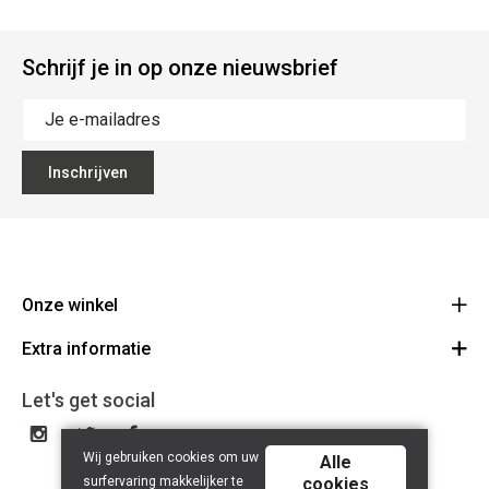
Schrijf je in op onze nieuwsbrief
Inschrijven
Onze winkel
Extra informatie
Lippenslaan 12
8300 Knokke-Heist
Algemene Voorwaarden
Let's get social
Route
Tel: +32 50 62 83 43
Privacy Policy
BE 0464.125.105
Wij gebruiken cookies om uw
Alle
surfervaring makkelijker te
cookies