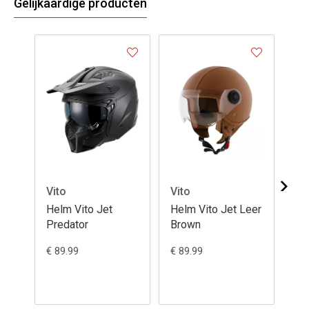
Gelijkaardige producten
Vito
Vito
Vi
Helm Vito Jet
Helm Vito Jet Leer
He
Predator
Brown
Cr
€ 89.99
€ 89.99
€ 9