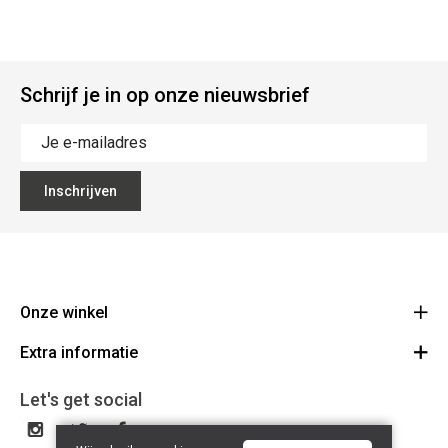
Schrijf je in op onze nieuwsbrief
Inschrijven
Onze winkel
Extra informatie
Lippenslaan 12
8300 Knokke-Heist
Algemene Voorwaarden
Let's get social
Route
Tel: +32 50 62 83 43
Privacy Policy
BE 0464.125.105