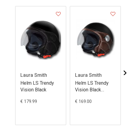
Laura Smith
Laura Smith
La
Helm LS Trendy
Helm LS Trendy
He
Vision Black
Vision Black
Vi
Mat/Marone
€ 179.99
€ 169.00
€ 1