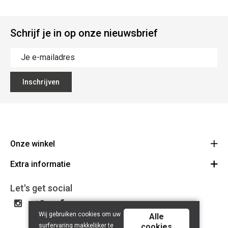
Schrijf je in op onze nieuwsbrief
Inschrijven
Onze winkel
Extra informatie
Lippenslaan 12
8300 Knokke-Heist
Algemene Voorwaarden
Let's get social
Route
Tel: +32 50 62 83 43
Privacy Policy
BE 0464.125.105
Wij gebruiken cookies om uw
Alle
surfervaring makkelijker te
cookies