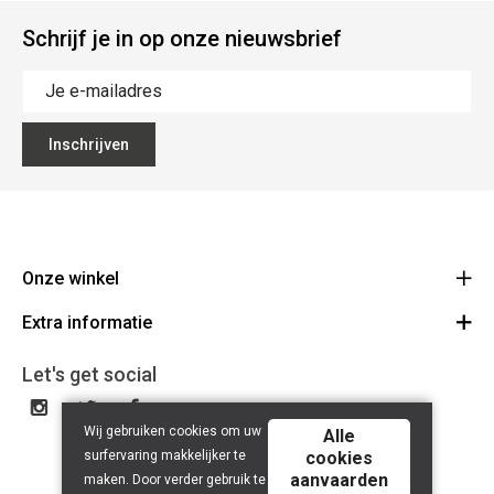
Schrijf je in op onze nieuwsbrief
Inschrijven
Onze winkel
Extra informatie
Lippenslaan 12
8300 Knokke-Heist
Algemene Voorwaarden
Let's get social
Route
Tel: +32 50 62 83 43
Privacy Policy
BE 0464.125.105
Wij gebruiken cookies om uw
Alle
surfervaring makkelijker te
cookies
aanvaarden
maken. Door verder gebruik te