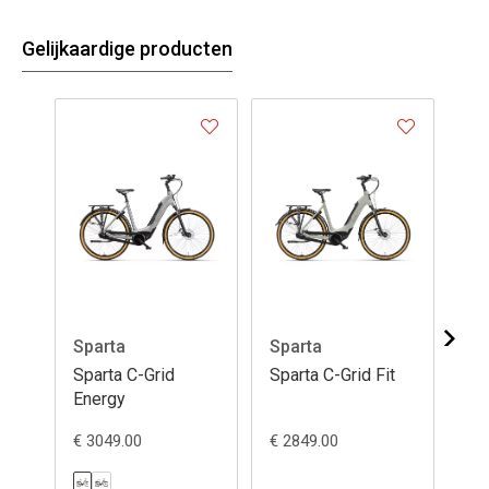
Gelijkaardige producten
Sparta
Sparta
Sp
Sparta C-Grid
Sparta C-Grid Fit
Spa
Energy
€ 3049.00
€ 2849.00
€ 3