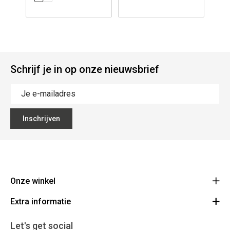
Schrijf je in op onze nieuwsbrief
Inschrijven
Onze winkel
Extra informatie
Lippenslaan 12
8300 Knokke-Heist
Algemene Voorwaarden
Let's get social
Route