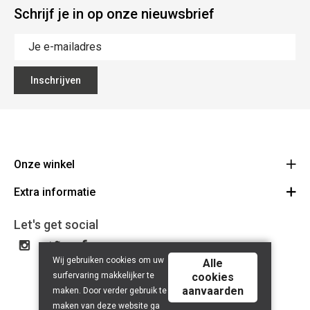
Schrijf je in op onze nieuwsbrief
Inschrijven
Onze winkel
Extra informatie
Lippenslaan 12
8300 Knokke-Heist
Algemene Voorwaarden
Let's get social
Route
Tel: +32 50 62 83 43
Privacy Policy
BE 0464.125.105
Wij gebruiken cookies om uw
Alle
surfervaring makkelijker te
cookies
aanvaarden
maken. Door verder gebruik te
maken van deze website ga