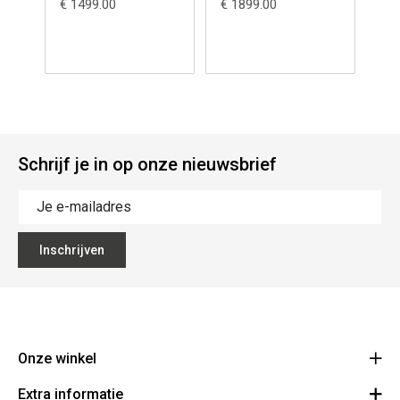
€ 1499.00
€ 1899.00
€ 1
Schrijf je in op onze nieuwsbrief
Inschrijven
Onze winkel
Extra informatie
Lippenslaan 12