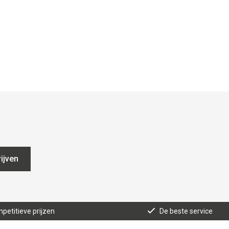
ijven
mpetitieve prijzen
De beste service