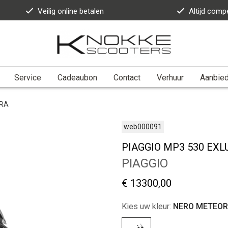
Veilig online betalen
Altijd compe
Service
Cadeaubon
Contact
Verhuur
Aanbie
ORA
web000091
PIAGGIO MP3 530 EX
PIAGGIO
€ 13300,00
Kies uw kleur:
NERO METEO