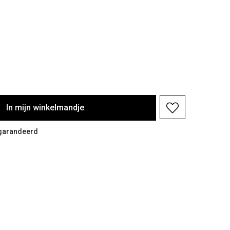
In
mijn
winkelmandje
egarandeerd