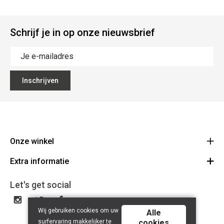
Schrijf je in op onze nieuwsbrief
Inschrijven
Onze winkel
Extra informatie
Lippenslaan 12
8300 Knokke-Heist
Algemene Voorwaarden
Let's get social
Route
Tel: +32 50 62 83 43
Privacy Policy
BE 0464.125.105
Wij gebruiken cookies om uw
Alle
surfervaring makkelijker te
cookies