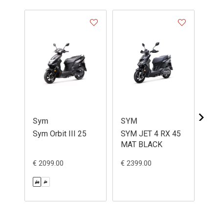
Sym
SYM
S
Sym Orbit III 25
SYM JET 4 RX 45
SY
MAT BLACK
LC
BL
€ 2099.00
€ 2399.00
€ 3