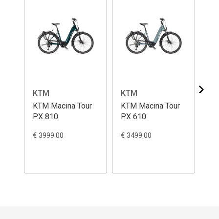
KTM
KTM
K
KTM Macina Tour
KTM Macina Tour
KT
PX 810
PX 610
84
€ 3999.00
€ 3499.00
€ 3