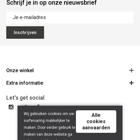
Schrijf je in op onze nieuwsbrief
Inschrijven
Onze winkel
Extra informatie
Lippenslaan 12
8300 Knokke-Heist
Algemene Voorwaarden
Let's get social
Route
Tel: +32 50 62 83 43
Privacy Policy
BE 0464.125.105
Wij gebruiken cookies om uw
Alle
surfervaring makkelijker te
cookies
aanvaarden
maken. Door verder gebruik te
maken van deze website ga