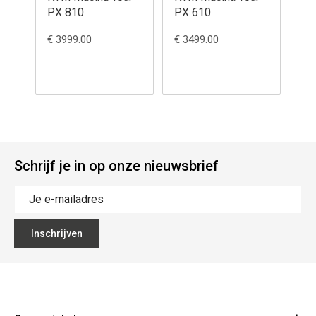
PX 810
PX 610
84
€ 3999.00
€ 3499.00
€ 3
Schrijf je in op onze nieuwsbrief
Inschrijven