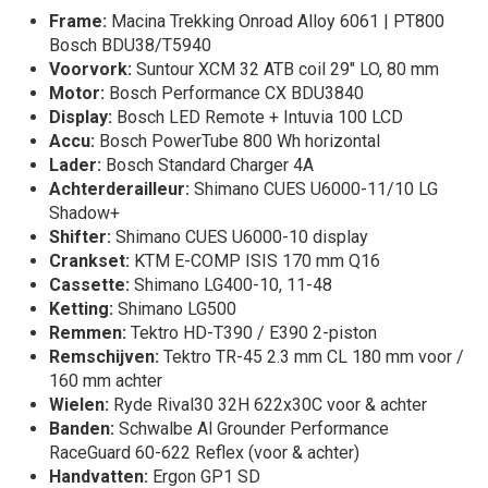
Frame:
Macina Trekking Onroad Alloy 6061 | PT800
Bosch BDU38/T5940
Voorvork:
Suntour XCM 32 ATB coil 29" LO, 80 mm
Motor:
Bosch Performance CX BDU3840
Display:
Bosch LED Remote + Intuvia 100 LCD
Accu:
Bosch PowerTube 800 Wh horizontal
Lader:
Bosch Standard Charger 4A
Achterderailleur:
Shimano CUES U6000-11/10 LG
Shadow+
Shifter:
Shimano CUES U6000-10 display
Crankset:
KTM E-COMP ISIS 170 mm Q16
Cassette:
Shimano LG400-10, 11-48
Ketting:
Shimano LG500
Remmen:
Tektro HD-T390 / E390 2-piston
Remschijven:
Tektro TR-45 2.3 mm CL 180 mm voor /
160 mm achter
Wielen:
Ryde Rival30 32H 622x30C voor & achter
Banden:
Schwalbe Al Grounder Performance
RaceGuard 60-622 Reflex (voor & achter)
Handvatten:
Ergon GP1 SD