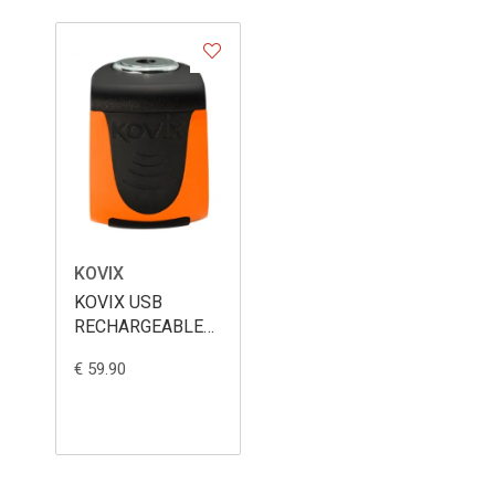
KOVIX
KOVIX USB
RECHARGEABLE
ALARM DISC
€ 59.90
LOCK ORANGE