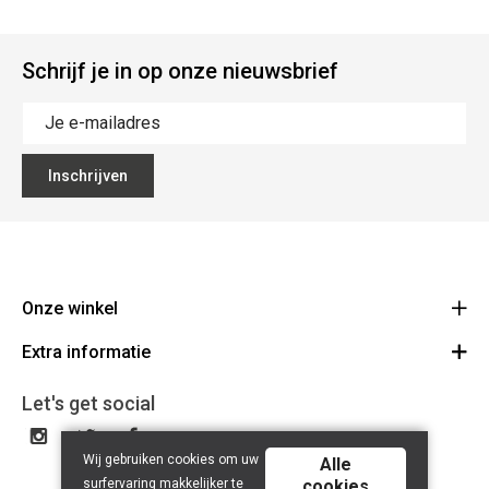
Schrijf je in op onze nieuwsbrief
Inschrijven
Onze winkel
Extra informatie
Lippenslaan 12
8300 Knokke-Heist
Algemene Voorwaarden
Let's get social
Route
Tel: +32 50 62 83 43
Privacy Policy
BE 0464.125.105
Wij gebruiken cookies om uw
Alle
surfervaring makkelijker te
cookies