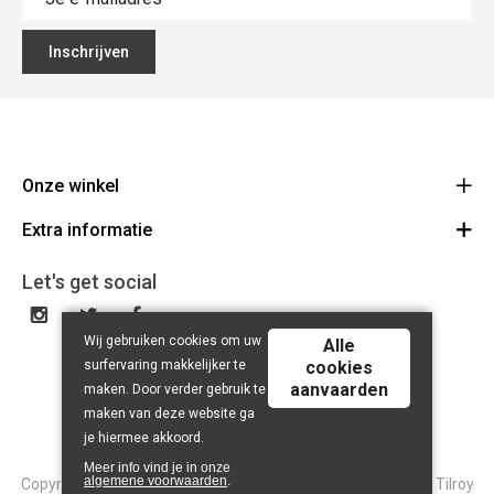
Inschrijven
Onze winkel
Extra informatie
Lippenslaan 12
8300 Knokke-Heist
Algemene Voorwaarden
Let's get social
Route
Tel: +32 50 62 83 43
Privacy Policy
BE 0464.125.105
Wij gebruiken cookies om uw
Alle
surfervaring makkelijker te
cookies
aanvaarden
maken. Door verder gebruik te
maken van deze website ga
je hiermee akkoord.
Meer info vind je in onze
algemene voorwaarden
.
Copyright © 2026 Tilroy. All Rights Reserved | Powered By
Tilroy