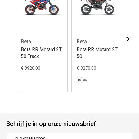
Beta
Beta
Be
Beta RR Motard 2T
Beta RR Motard 2T
Be
50 Track
50
50
€ 3920.00
€ 3270.00
€ 3
Schrijf je in op onze nieuwsbrief